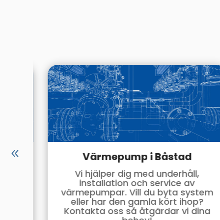
d
Värmepump i Båstad
r att
Vi hjälper dig med underhåll,
ke
installation och service av
nya
värmepumpar. Vill du byta system
r vi
eller har den gamla kört ihop?
 oss!
Kontakta oss så åtgärdar vi dina