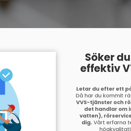
Söker du 
effektiv 
Letar du efter ett p
Då har du kommit rätt
VVS-tjänster och rö
det handlar om i
vatten), rörservice
dig.
Vårt erfarna 
högkvalitati