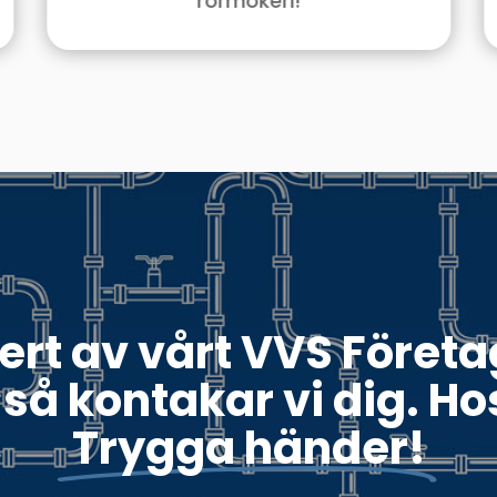
rörmokeri!
fert av vårt VVS Företag
så kontakar vi dig. Hos
Trygga händer!