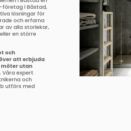
blemen i Båstad en
-företag i Båstad,
tiva lösningar för
erade och erfarna
 av alla storlekar,
ller en större
et och
ta över att erbjuda
 möter utan
.
Våra expert
knikerna och
obb utförs med