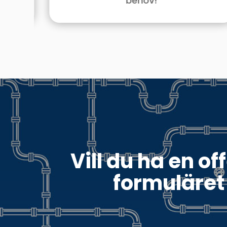
behov!
Vill du ha en of
formuläret 