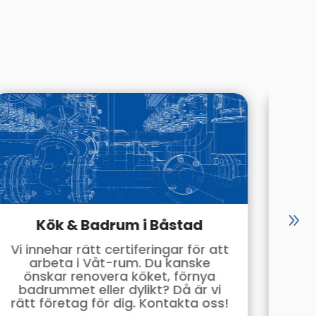
Kök & Badrum i Båstad
Vi innehar rätt certiferingar för att
V
arbeta i Våt-rum. Du kanske
önskar renovera köket, förnya
värm
badrummet eller dylikt? Då är vi
el
rätt företag för dig. Kontakta oss!
Kon