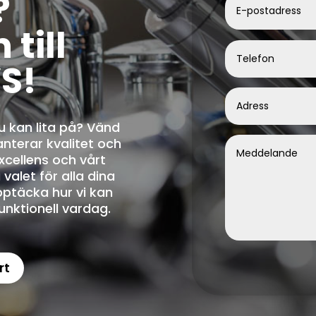
?
till
S!
u kan lita på? Vänd
anterar kvalitet och
xcellens och vårt
 valet för alla dina
pptäcka hur vi kan
unktionell vardag.
rt