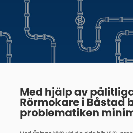
Med hjälp av pålitlig
Rörmokare i Båstad b
problematiken minim