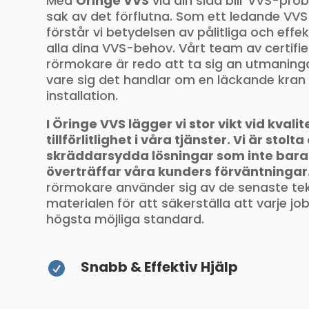
Med
Öringe VVS
vid din sida blir VVS-pro
sak av det förflutna. Som ett ledande VVS
förstår vi betydelsen av pålitliga och effek
alla dina VVS-behov. Vårt team av certifi
rörmokare är redo att ta sig an utmaningar
vare sig det handlar om en läckande kran e
installation.
I Öringe VVS lägger vi stor vikt vid kvalit
tillförlitlighet i våra tjänster. Vi är stol
skräddarsydda lösningar som inte bara
överträffar våra kunders förväntningar
rörmokare använder sig av de senaste te
materialen för att säkerställa att varje j
högsta möjliga standard.
Snabb & Effektiv Hjälp
