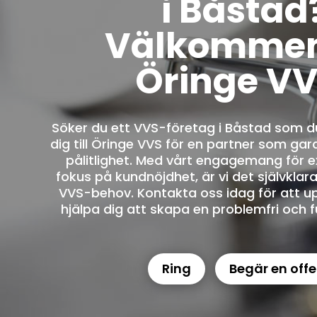
i Båstad
Välkommen 
Öringe VV
Söker du ett VVS-företag i Båstad som d
dig till Öringe VVS för en partner som gar
pålitlighet. Med vårt engagemang för e
fokus på kundnöjdhet, är vi det självklara
VVS-behov. Kontakta oss idag för att u
hjälpa dig att skapa en problemfri och f
Ring
Begär en offe