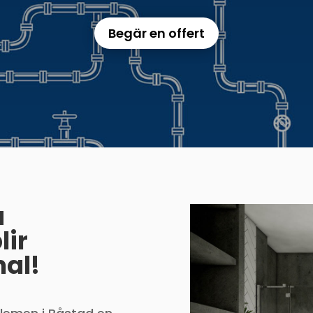
Begär en offert
a
lir
al!