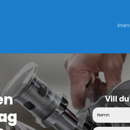
Start
en
Vill d
re