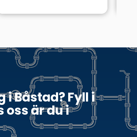
 i Båstad? Fyll i
 oss är du i