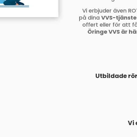
Vi erbjuder även RO
på dina
VVS-tjänster
offert eller för att
Öringe VVS är här
Utbildade rö
Vi