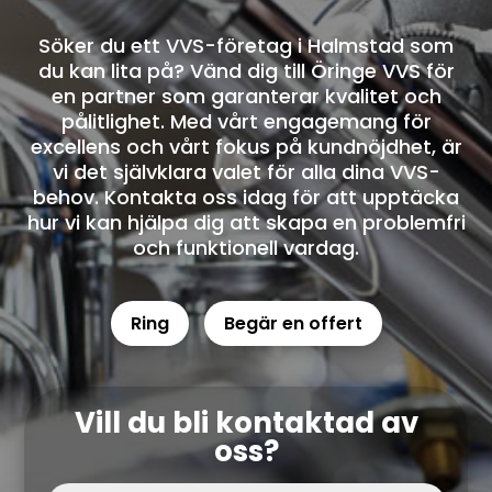
Söker du ett VVS-företag i Halmstad som
du kan lita på? Vänd dig till Öringe VVS för
en partner som garanterar kvalitet och
pålitlighet. Med vårt engagemang för
excellens och vårt fokus på kundnöjdhet, är
vi det självklara valet för alla dina VVS-
behov. Kontakta oss idag för att upptäcka
hur vi kan hjälpa dig att skapa en problemfri
och funktionell vardag.
Ring
Begär en offert
Vill du bli kontaktad av
oss?