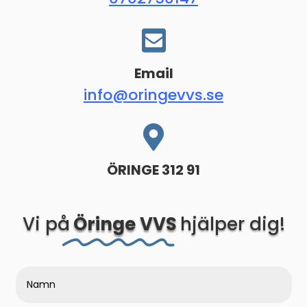

Email
info@oringevvs.se

ÖRINGE 312 91
Vi på
Öringe VVS
hjälper dig!