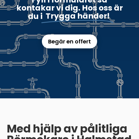
kontakar vi dig. Hos oss är
du i
Trygga händer!
Begär en offert
Med hjälp av pålitliga