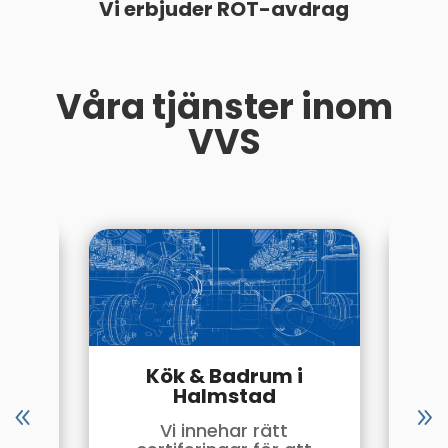
Vi erbjuder ROT-avdrag
Våra tjänster inom
VVS
Kök & Badrum i
Halmstad
llt
Vi innehar rätt