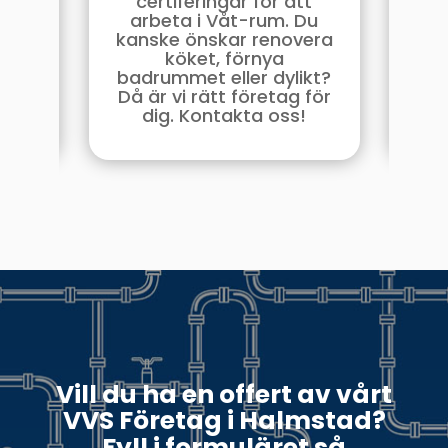
-
certiferingar för att
unde
r
arbeta i Våt-rum. Du
ser
a ett
kanske önskar renovera
Vil
ålla
köket, förnya
har
älpa
badrummet eller dylikt?
er
Då är vi rätt företag för
åtg
dig. Kontakta oss!
Vill du ha en offert av vårt
VVS Företag i Halmstad?
Fyll i formuläret så